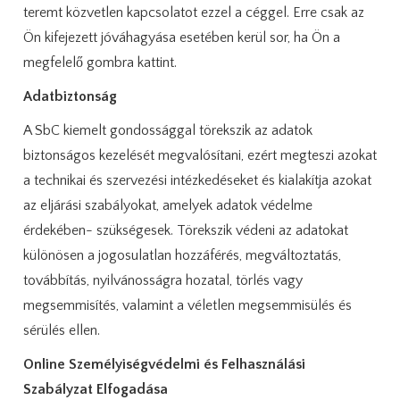
teremt közvetlen kapcsolatot ezzel a céggel. Erre csak az
Ön kifejezett jóváhagyása esetében kerül sor, ha Ön a
megfelelő gombra kattint.
Adatbiztonság
A SbC kiemelt gondossággal törekszik az adatok
biztonságos kezelését megvalósítani, ezért megteszi azokat
a technikai és szervezési intézkedéseket és kialakítja azokat
az eljárási szabályokat, amelyek adatok védelme
érdekében- szükségesek. Törekszik védeni az adatokat
különösen a jogosulatlan hozzáférés, megváltoztatás,
továbbítás, nyilvánosságra hozatal, törlés vagy
megsemmisítés, valamint a véletlen megsemmisülés és
sérülés ellen.
Online Személyiségvédelmi és Felhasználási
Szabályzat Elfogadása