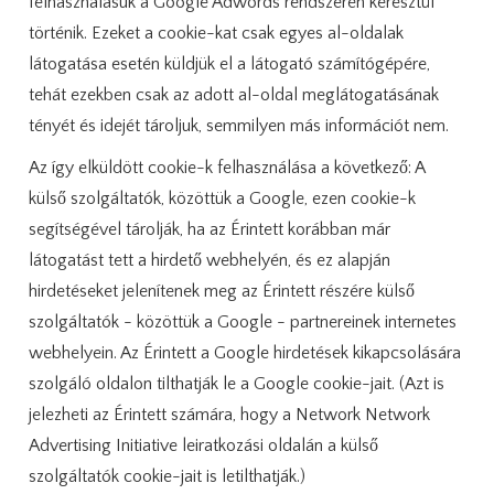
felhasználásuk a Google Adwords rendszerén keresztül
történik. Ezeket a cookie-kat csak egyes al-oldalak
látogatása esetén küldjük el a látogató számítógépére,
tehát ezekben csak az adott al-oldal meglátogatásának
tényét és idejét tároljuk, semmilyen más információt nem.
Az így elküldött cookie-k felhasználása a következő: A
külső szolgáltatók, közöttük a Google, ezen cookie-k
segítségével tárolják, ha az Érintett korábban már
látogatást tett a hirdető webhelyén, és ez alapján
hirdetéseket jelenítenek meg az Érintett részére külső
szolgáltatók - közöttük a Google - partnereinek internetes
webhelyein. Az Érintett a Google hirdetések kikapcsolására
szolgáló oldalon tilthatják le a Google cookie-jait. (Azt is
jelezheti az Érintett számára, hogy a Network Network
Advertising Initiative leiratkozási oldalán a külső
szolgáltatók cookie-jait is letilthatják.)