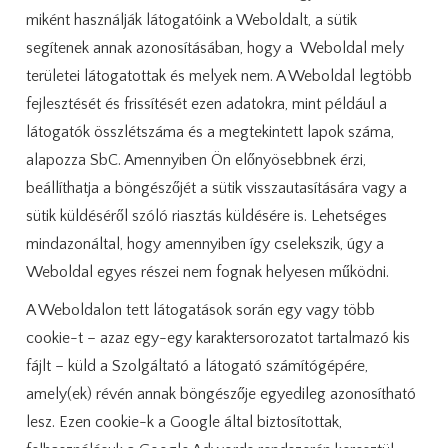
miként használják látogatóink a Weboldalt, a sütik
segítenek annak azonosításában, hogy a Weboldal mely
területei látogatottak és melyek nem. A Weboldal legtöbb
fejlesztését és frissítését ezen adatokra, mint például a
látogatók összlétszáma és a megtekintett lapok száma,
alapozza SbC. Amennyiben Ön előnyösebbnek érzi,
beállíthatja a böngészőjét a sütik visszautasítására vagy a
sütik küldéséről szóló riasztás küldésére is. Lehetséges
mindazonáltal, hogy amennyiben így cselekszik, úgy a
Weboldal egyes részei nem fognak helyesen működni.
A Weboldalon tett látogatások során egy vagy több
cookie-t – azaz egy-egy karaktersorozatot tartalmazó kis
fájlt – küld a Szolgáltató a látogató számítógépére,
amely(ek) révén annak böngészője egyedileg azonosítható
lesz. Ezen cookie-k a Google által biztosítottak,