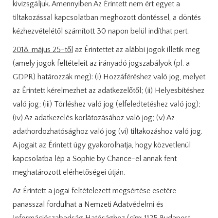
kivizsgáljuk. Amennyiben Az Érintett nem ért egyet a
tiltakozással kapcsolatban meghozott döntéssel, a döntés
kézhezvételétől számított 30 napon belül indíthat pert.
2018. május 25-től
az Érintettet az alábbi jogok illetik meg
(amely jogok feltételeit az irányadó jogszabályok (pl. a
GDPR) határozzák meg): (i) Hozzáféréshez való jog, melyet
az Érintett kérelmezhet az adatkezelőtől; (ii) Helyesbítéshez
való jog; (iii) Törléshez való jog (elfeledtetéshez való jog);
(iv) Az adatkezelés korlátozásához való jog; (v) Az
adathordozhatósághoz való jog (vi) tiltakozáshoz való jog.
A jogait az Érintett úgy gyakorolhatja, hogy közvetlenül
kapcsolatba lép a Sophie by Chance-el annak fent
meghatározott elérhetőségei útján.
Az Érintett a jogai feltételezett megsértése esetére
panasszal fordulhat a Nemzeti Adatvédelmi és