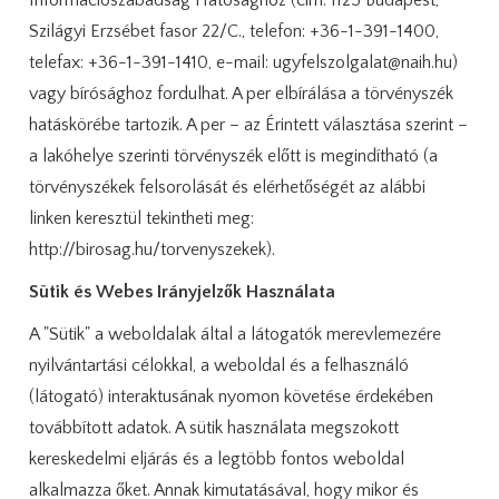
Információszabadság Hatósághoz (cím: 1125 Budapest,
Szilágyi Erzsébet fasor 22/C., telefon: +36-1-391-1400,
telefax: +36-1-391-1410, e-mail: ugyfelszolgalat@naih.hu)
vagy bírósághoz fordulhat. A per elbírálása a törvényszék
hatáskörébe tartozik. A per – az Érintett választása szerint –
a lakóhelye szerinti törvényszék előtt is megindítható (a
törvényszékek felsorolását és elérhetőségét az alábbi
linken keresztül tekintheti meg:
http://birosag.hu/torvenyszekek).
Sütik és Webes Irányjelzők Használata
A "Sütik" a weboldalak által a látogatók merevlemezére
nyilvántartási célokkal, a weboldal és a felhasználó
(látogató) interaktusának nyomon követése érdekében
továbbított adatok. A sütik használata megszokott
kereskedelmi eljárás és a legtöbb fontos weboldal
alkalmazza őket. Annak kimutatásával, hogy mikor és