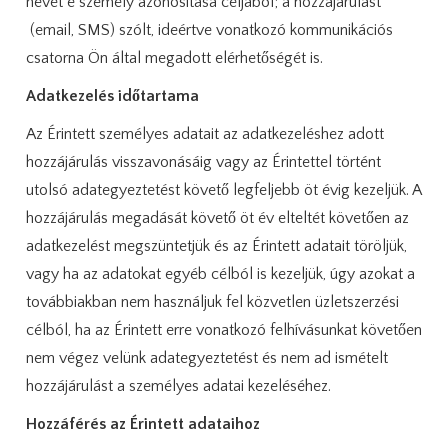
nevét e személy azonosítása céljából; a hozzájárulást
(email, SMS) szólt, ideértve vonatkozó kommunikációs
csatorna Ön által megadott elérhetőségét is.
Adatkezelés időtartama
Az Érintett személyes adatait az adatkezeléshez adott
hozzájárulás visszavonásáig vagy az Érintettel történt
utolsó adategyeztetést követő legfeljebb öt évig kezeljük. A
hozzájárulás megadását követő öt év elteltét követően az
adatkezelést megszüntetjük és az Érintett adatait töröljük,
vagy ha az adatokat egyéb célból is kezeljük, úgy azokat a
továbbiakban nem használjuk fel közvetlen üzletszerzési
célból, ha az Érintett erre vonatkozó felhívásunkat követően
nem végez velünk adategyeztetést és nem ad ismételt
hozzájárulást a személyes adatai kezeléséhez.
Hozzáférés az Érintett adataihoz