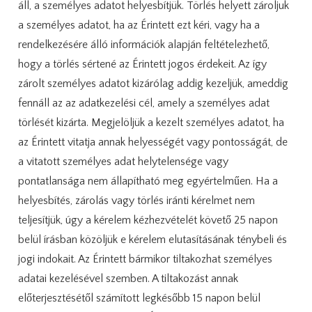
áll, a személyes adatot helyesbítjük. Törlés helyett zároljuk
a személyes adatot, ha az Érintett ezt kéri, vagy ha a
rendelkezésére álló információk alapján feltételezhető,
hogy a törlés sértené az Érintett jogos érdekeit. Az így
zárolt személyes adatot kizárólag addig kezeljük, ameddig
fennáll az az adatkezelési cél, amely a személyes adat
törlését kizárta. Megjelöljük a kezelt személyes adatot, ha
az Érintett vitatja annak helyességét vagy pontosságát, de
a vitatott személyes adat helytelensége vagy
pontatlansága nem állapítható meg egyértelműen. Ha a
helyesbítés, zárolás vagy törlés iránti kérelmet nem
teljesítjük, úgy a kérelem kézhezvételét követő 25 napon
belül írásban közöljük e kérelem elutasításának ténybeli és
jogi indokait. Az Érintett bármikor tiltakozhat személyes
adatai kezelésével szemben. A tiltakozást annak
előterjesztésétől számított legkésőbb 15 napon belül