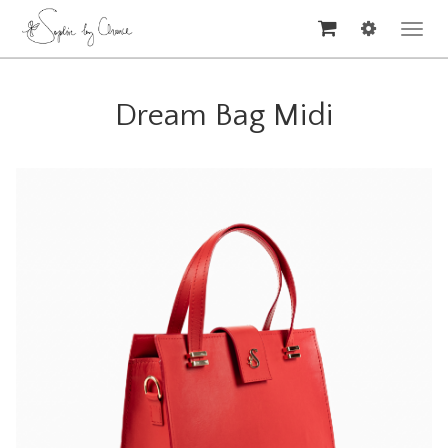
Men
leny
Dream Bag Midi